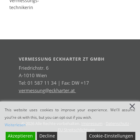
Vermessungs-
technikerin
VERMESSUNG ECKHARTER ZT GMBH
Friedrichstr. 6
A-1010 Wien
Tel: 01 587 11 34 | Fax: DW +17
vermessung@eckharter.at
This website uses cookies to improve your experience. We\'ll assume
you\'re ok with this, but you can opt-out if you wish.
© 2026 Alle Rechte vorbehalten.
Impressum
-
Datenschutz
-
Weiterlesen
EU Streitschlichtung
Akzeptieren
Decline
Cookie-Einstellungen